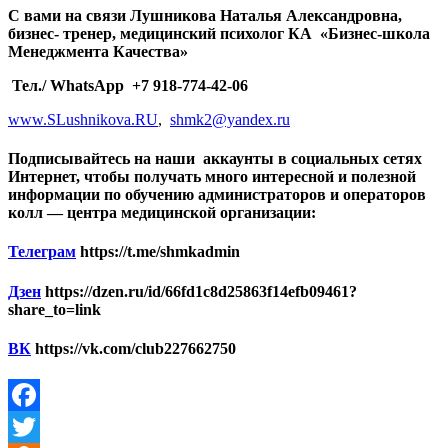
С вами на связи Лушникова Наталья Александровна,
бизнес- тренер, медицинский психолог КА «Бизнес-школа
Менеджмента Качества»
Тел./ WhatsApp +7 918-774-42-06
www.SLushnikova.RU
,
shmk2@yandex.ru
Подписывайтесь на наши аккаунты в социальных сетях
Интернет, чтобы получать много интересной и полезной
информации по обучению администраторов и операторов
колл — центра медицинской организации:
Телеграм
https://t.me/shmkadmin
Дзен
https://dzen.ru/id/66fd1c8d25863f14efb09461?
share_to=link
ВК
https://vk.com/club227662750
Facebook