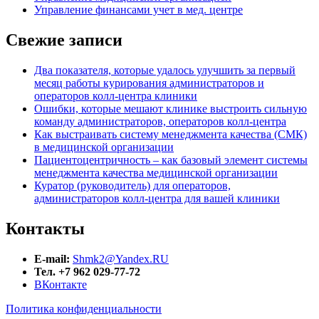
Управление финансами учет в мед. центре
Свежие записи
Два показателя, которые удалось улучшить за первый
месяц работы курирования администраторов и
операторов колл-центра клиники
Ошибки, которые мешают клинике выстроить сильную
команду администраторов, операторов колл-центра
Как выстраивать систему менеджмента качества (СМК)
в медицинской организации
Пациентоцентричность – как базовый элемент системы
менеджмента качества медицинской организации
Куратор (руководитель) для операторов,
администраторов колл-центра для вашей клиники
Контакты
E-mail:
Shmk2@Yandex.RU
Тел. +7 962 029-77-72
ВКонтакте
Политика конфиденциальности