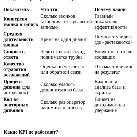
Показатель
Что это
Почему важно
Сколько звонков
Главный
Конверсия
заканчиваются реальной
показатель
звонка в запись
записью
эффективности
Средняя
Помогает увидеть,
длительность
Время на один диалог
где «растекаются»
звонка
Скорость
Через сколько секунд
Влияет на потерю
ответа
поднимается трубка
входящих
Качество
Оценка по чек-листу
Отражает влияние
отработки
или обратной связи
на результат
возражений
Процент
Важно для
Сколько удалось
дозвона
(для
анализа базы и
дозвониться из базы
исходящих)
скрипта
Кол-во
Влияет на
Сколько раз оператор
повторных
доходимость и
напомнил пациенту
дозвонов
удержание
Какие KPI не работают?