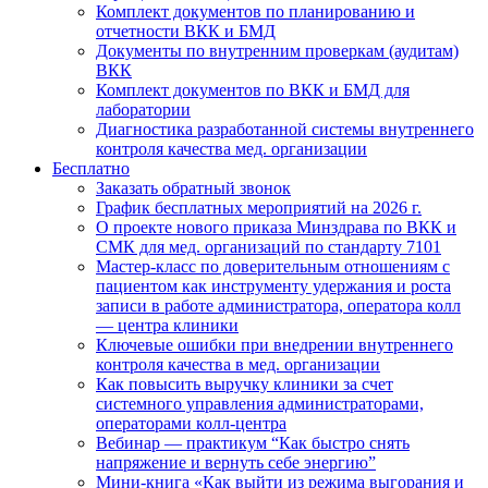
Комплект документов по планированию и
отчетности ВКК и БМД
Документы по внутренним проверкам (аудитам)
ВКК
Комплект документов по ВКК и БМД для
лаборатории
Диагностика разработанной системы внутреннего
контроля качества мед. организации
Бесплатно
Заказать обратный звонок
График бесплатных мероприятий на 2026 г.
О проекте нового приказа Минздрава по ВКК и
СМК для мед. организаций по стандарту 7101
Мастер-класс по доверительным отношениям с
пациентом как инструменту удержания и роста
записи в работе администратора, оператора колл
— центра клиники
Ключевые ошибки при внедрении внутреннего
контроля качества в мед. организации
Как повысить выручку клиники за счет
системного управления администраторами,
операторами колл-центра
Вебинар — практикум “Как быстро снять
напряжение и вернуть себе энергию”
Мини-книга «Как выйти из режима выгорания и