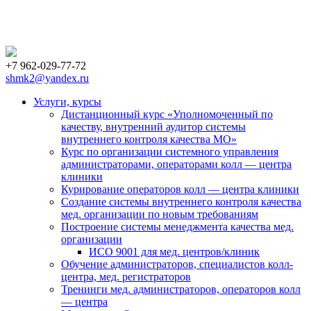
+7 962-029-77-72
shmk2@yandex.ru
Услуги, курсы
Дистанционный курс «Уполномоченный по
качеству, внутренний аудитор системы
внутреннего контроля качества МО»
Курс по организации системного управления
администраторами, операторами колл — центра
клиники
Курирование операторов колл — центра клиники
Создание системы внутреннего контроля качества
мед. организации по новым требованиям
Построение системы менеджмента качества мед.
организации
ИСО 9001 для мед. центров/клиник
Обучение администраторов, специалистов колл-
центра, мед. регистраторов
Тренинги мед. администраторов, операторов колл
— центра