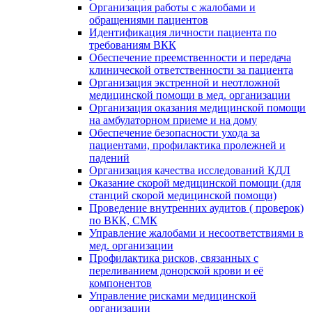
Организация работы с жалобами и
обращениями пациентов
Идентификация личности пациента по
требованиям ВКК
Обеспечение преемственности и передача
клинической ответственности за пациента
Организация экстренной и неотложной
медицинской помощи в мед. организации
Организация оказания медицинской помощи
на амбулаторном приеме и на дому
Обеспечение безопасности ухода за
пациентами, профилактика пролежней и
падений
Организация качества исследований КДЛ
Оказание скорой медицинской помощи (для
станций скорой медицинской помощи)
Проведение внутренних аудитов ( проверок)
по ВКК, СМК
Управление жалобами и несоответствиями в
мед. организации
Профилактика рисков, связанных с
переливанием донорской крови и её
компонентов
Управление рисками медицинской
организации