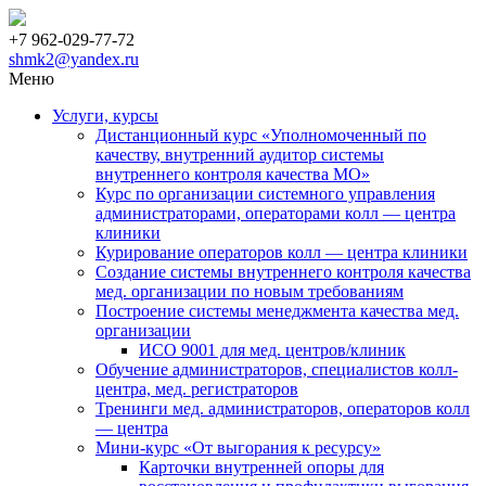
+7 962-029-77-72
shmk2@yandex.ru
Меню
Услуги, курсы
Дистанционный курс «Уполномоченный по
качеству, внутренний аудитор системы
внутреннего контроля качества МО»
Курс по организации системного управления
администраторами, операторами колл — центра
клиники
Курирование операторов колл — центра клиники
Создание системы внутреннего контроля качества
мед. организации по новым требованиям
Построение системы менеджмента качества мед.
организации
ИСО 9001 для мед. центров/клиник
Обучение администраторов, специалистов колл-
центра, мед. регистраторов
Тренинги мед. администраторов, операторов колл
— центра
Мини-курс «От выгорания к ресурсу»
Карточки внутренней опоры для