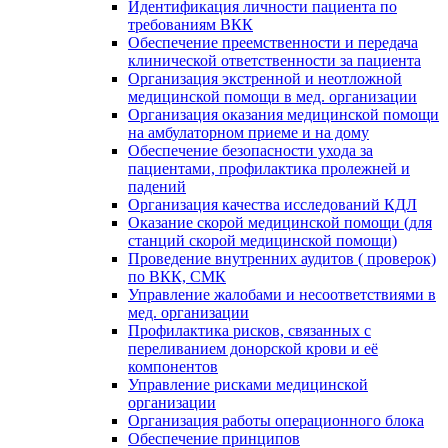
Идентификация личности пациента по
требованиям ВКК
Обеспечение преемственности и передача
клинической ответственности за пациента
Организация экстренной и неотложной
медицинской помощи в мед. организации
Организация оказания медицинской помощи
на амбулаторном приеме и на дому
Обеспечение безопасности ухода за
пациентами, профилактика пролежней и
падений
Организация качества исследований КДЛ
Оказание скорой медицинской помощи (для
станций скорой медицинской помощи)
Проведение внутренних аудитов ( проверок)
по ВКК, СМК
Управление жалобами и несоответствиями в
мед. организации
Профилактика рисков, связанных с
переливанием донорской крови и её
компонентов
Управление рисками медицинской
организации
Организация работы операционного блока
Обеспечение принципов