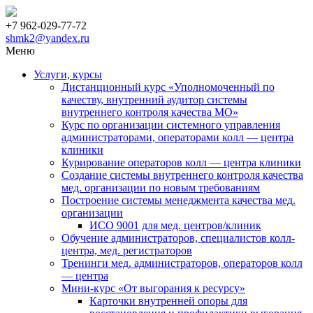
+7 962-029-77-72
shmk2@yandex.ru
Меню
Услуги, курсы
Дистанционный курс «Уполномоченный по
качеству, внутренний аудитор системы
внутреннего контроля качества МО»
Курс по организации системного управления
администраторами, операторами колл — центра
клиники
Курирование операторов колл — центра клиники
Создание системы внутреннего контроля качества
мед. организации по новым требованиям
Построение системы менеджмента качества мед.
организации
ИСО 9001 для мед. центров/клиник
Обучение администраторов, специалистов колл-
центра, мед. регистраторов
Тренинги мед. администраторов, операторов колл
— центра
Мини-курс «От выгорания к ресурсу»
Карточки внутренней опоры для