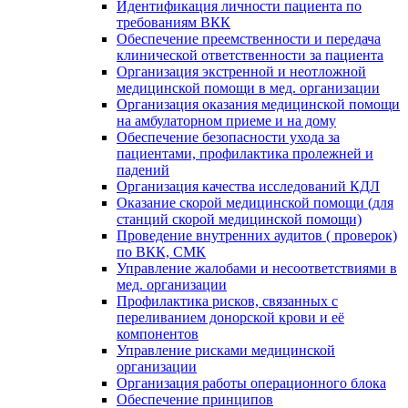
Идентификация личности пациента по
требованиям ВКК
Обеспечение преемственности и передача
клинической ответственности за пациента
Организация экстренной и неотложной
медицинской помощи в мед. организации
Организация оказания медицинской помощи
на амбулаторном приеме и на дому
Обеспечение безопасности ухода за
пациентами, профилактика пролежней и
падений
Организация качества исследований КДЛ
Оказание скорой медицинской помощи (для
станций скорой медицинской помощи)
Проведение внутренних аудитов ( проверок)
по ВКК, СМК
Управление жалобами и несоответствиями в
мед. организации
Профилактика рисков, связанных с
переливанием донорской крови и её
компонентов
Управление рисками медицинской
организации
Организация работы операционного блока
Обеспечение принципов