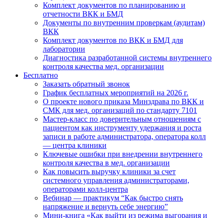
Комплект документов по планированию и
отчетности ВКК и БМД
Документы по внутренним проверкам (аудитам)
ВКК
Комплект документов по ВКК и БМД для
лаборатории
Диагностика разработанной системы внутреннего
контроля качества мед. организации
Бесплатно
Заказать обратный звонок
График бесплатных мероприятий на 2026 г.
О проекте нового приказа Минздрава по ВКК и
СМК для мед. организаций по стандарту 7101
Мастер-класс по доверительным отношениям с
пациентом как инструменту удержания и роста
записи в работе администратора, оператора колл
— центра клиники
Ключевые ошибки при внедрении внутреннего
контроля качества в мед. организации
Как повысить выручку клиники за счет
системного управления администраторами,
операторами колл-центра
Вебинар — практикум “Как быстро снять
напряжение и вернуть себе энергию”
Мини-книга «Как выйти из режима выгорания и