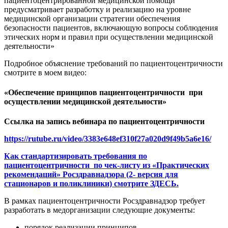
пациентоцентрированной медицинской помощи
предусматривает разработку и реализацию на уровне
медицинской организации стратегии обеспечения
безопасности пациентов, включающую вопросы соблюдения
этических норм и правил при осуществлении медицинской
деятельности»
Подробное объяснение требований по пациентоцентричности
смотрите в моем видео:
«Обеспечение принципов пациентоцентричности при
осуществлении медицинской деятельности»
Ссылка на запись вебинара по пациентоцентричности
https://rutube.ru/video/3383e648ef310f27a020d9f49b5a6e16/
Как стандартизировать требования по
пациентоцентричности по чек-листу из «Практических
рекомендаций» Росздравнадзора (2- версия для
стационаров и поликлиники) смотрите ЗДЕСЬ.
В рамках пациентоцентричности Росздравнадзор требует
разработать в медорганизации следующие документы:
порядок реализации принципов