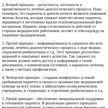
2. Второй принцип – целостность, логичность и
преемственность лечебно-диагностического процесса. Надо
понимать, что пациенты в данном аспекте являются уязвимым
звеном. Болезнь, которая снижает качество жизни пациента,
окрашивает в негативные краски психоэмоциональный фон
настроения. Пациент, видя согласованность действий со
стороны медицинских работников, вселяет в себя надежду на
скорейшее выздоровление.
3. Третий принцип – информированность пациента обо всех
деталях лечебно-диагностического процесса, о ходе медико-
социальной реабилитации и т.д. Этот принцип достаточно
широкий и охватывает много аспектов. Так, пациент по
желанию должен иметь доступ к информации о своем
заболевании, о клиническом состоянии, о вариантах лечения,
а также о методах профилактики.
4. Четвертый принцип – создание комфортных условий
пребывания пациента в процессе оказания ему медицинской
помощи на всех этапах: в амбулаторно-поликлиническом
учреждении, в стационаре, в отделениях реабилитации и т.д.
5. Пятый принцип – обеспечение эмоциональной поддержки
в отношении пациента. В реализации данного принципа
медицинский работник должен учитывать такие факторы, как