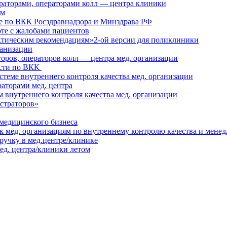
раторами, операторами колл — центра клиники
ям
ие по ВКК Росздравнадзора и Минздрава РФ
оте с жалобами пациентов
ктическим рекомендациям»2-ой версии для поликлиники
ганизации
оров, операторов колл — центра мед. организации
ости по ВКК
стеме внутреннего контроля качества мед. организации
аторами мед. центра
 внутреннего контроля качества мед. организации
страторов»
медицинского бизнеса
 мед. организациям по внутреннему контролю качества и менед
ручку в мед.центре/клинике
ед. центра/клиники летом