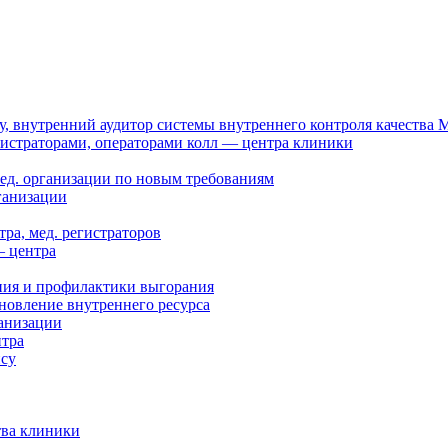
, внутренний аудитор системы внутреннего контроля качества
нистраторами, операторами колл — центра клиники
мед. организации по новым требованиям
ганизации
ра, мед. регистраторов
— центра
ния и профилактики выгорания
новление внутреннего ресурса
ганизации
нтра
ису
тва клиники