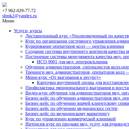
+7 962-029-77-72
shmk2@yandex.ru
Меню
Услуги, курсы
Дистанционный курс «Уполномоченный по качеству
Курс по организации системного управления адми
Курирование операторов колл — центра клиники
Создание системы внутреннего контроля качества 
Построение системы менеджмента качества мед. ор
ИСО 9001 для мед. центров/клиник
Обучение администраторов, специалистов колл-цент
Тренинги мед. администраторов, операторов колл 
Мини-курс «От выгорания к ресурсу»
Карточки внутренней опоры для восстановле
Профилактика эмоционального выгорания и восста
Видео-курс обучения для администраторов мед. ор
Бизнес-кейс по обучению администраторов мед. це
Бизнес-кейс по обучению врачей клиентскому серв
Бизнес-кейс по обучению медицинских сестер
Бизнес-кейс по медицинскому маркетингу
Курс по управлению коммерческой клиникой
Интенсив курс по продаже мед. услуг для руководс