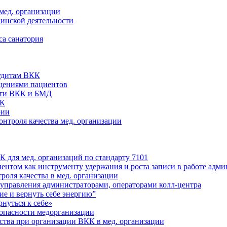
мед. организации
цинской деятельности
са санатория
аудитам ВКК
ащениями пациентов
сти ВКК и БМД
КК
рии
нтроля качества мед. организации
 для мед. организаций по стандарту 7101
ентом как инструменту удержания и роста записи в работе адми
оля качества в мед. организации
 управления администраторами, операторами колл-центра
е и вернуть себе энергию”
нуться к себе»
опасности медорганизации
ства при организации ВКК в мед. организации