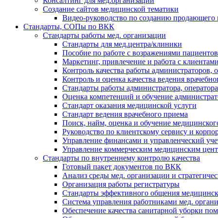
Консалтинг для мед.организаций
Создание сайтов медицинской тематики
Видео-руководство по созданию продающего 
Стандарты, СОПы по ВКК
Стандарты работы мед. организации
Стандарты для мед.центра/клиники
Пособие по работе с возражениями пациентов
Маркетинг, привлечение и работа с клиентам
Контроль качества работы администраторов, 
Контроль и оценка качества ведения врачебно
Стандарты работы администратора, оператора
Оценка компетенций и обучение администрат
Стандарт оказания медицинской услуги
Стандарт ведения врачебного приема
Поиск, найм, оценка и обучение медицинског
Руководство по клиентскому сервису и корпо
Управление финансами и управленческий учет
Управление коммерческим медицинским цен
Стандарты по внутреннему контролю качества
Готовый пакет документов по ВКК
Анализ среды мед. организации и стратегиче
Организация работы регистратуры
Стандарты эффективного общения медицинско
Система управления работниками мед. орган
Обеспечение качества санитарной уборки по