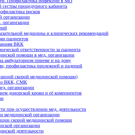
сти. Профилактика инфекций в МО
 сестры процедурного кабинета
рофилактика рисков
й организации
. организации
лий
казательной медицины и клинических рекомендаций
ями пациентов
ваниям ВКК
нической ответственности за пациента
инской помощи в мед. организации
а амбулаторном приеме и на дому
ми, профилактика пролежней и падений
танций скорой медицинской помощи)
 по ВКК, СМК
ед. организации
ием донорской крови и её компонентов
ии
и при осуществлении мед. деятельности
ми медицинской организации
анции скорой медицинской помощи
инской организации
цинской деятельности