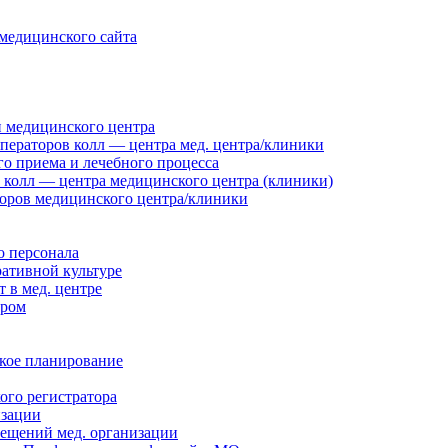
медицинского сайта
и медицинского центра
операторов колл — центра мед. центра/клиники
го приема и лечебного процесса
 колл — центра медицинского центра (клиники)
оров медицинского центра/клиники
о персонала
ративной культуре
 в мед. центре
тром
ское планирование
го регистратора
изации
мещений мед. организации