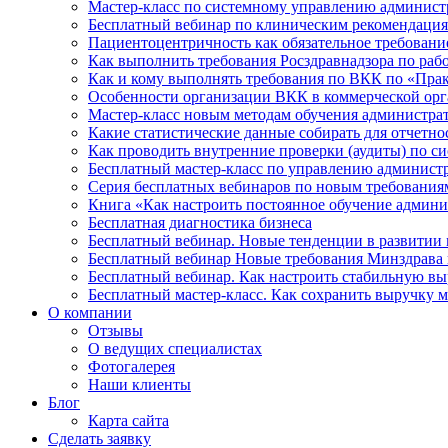
Мастер-класс по системному управлению админист
Бесплатный вебинар по клиническим рекомендаци
Пациентоцентричность как обязательное требован
Как выполнить требования Росздравнадзора по раб
Как и кому выполнять требования по ВКК по «Пра
Особенности организации ВКК в коммерческой ор
Мастер-класс новым методам обучения администрат
Какие статистические данные собирать для отчетн
Как проводить внутренние проверки (аудиты) по си
Бесплатный мастер-класс по управлению администр
Серия бесплатных вебинаров по новым требованиям
Книга «Как настроить постоянное обучение админи
Бесплатная диагностика бизнеса
Бесплатный вебинар. Новые тенденции в развитии 
Бесплатный вебинар Новые требования Минздрава к
Бесплатный вебинар. Как настроить стабильную вы
Бесплатный мастер-класс. Как сохранить выручку м
О компании
Отзывы
О ведущих специалистах
Фотогалерея
Наши клиенты
Блог
Карта сайта
Сделать заявку