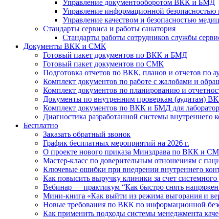
Управление документооборотом ВКК и БМД
Управление информационной безопасностью 
Управление качеством и безопасностью меди
Стандарты сервиса и работы санатория
Стандарты работы сотрудников службы серви
Документы ВКК и СМК
Готовый пакет документов по ВКК и БМД
Готовый пакет документов по СМК
Подготовка отчетов по ВКК, планов и отчетов по 
Комплект документов по работе с жалобами и обр
Комплект документов по планированию и отчетно
Документы по внутренним проверкам (аудитам) В
Комплект документов по ВКК и БМД для лаборато
Диагностика разработанной системы внутреннего ко
Бесплатно
Заказать обратный звонок
График бесплатных мероприятий на 2026 г.
О проекте нового приказа Минздрава по ВКК и СМК
Мастер-класс по доверительным отношениям с паци
Ключевые ошибки при внедрении внутреннего контр
Как повысить выручку клиники за счет системного
Вебинар — практикум “Как быстро снять напряжени
Мини-книга «Как выйти из режима выгорания и вер
Новые требования по ВКК по информационной без
Как применить подходы системы менеджмента каче