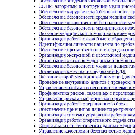
Обеспечение эпидемиологической безопасно
СОПы, алгоритмы и инструкции медицинской
Обеспечение хирургической безопасности. П
Обеспечение безопасности среды медицинско
Обеспечение лекарственной безопасности мед
Обеспечение безопасности медицинских изде
Оказание медицинской помощи на основе до
Организация работы с жалобами и обращени
Идентификация личности пациента по требо
Обеспечение преемственности и передача кли
Организация экстренной и неотложной медиц
Организация оказания медицинской помощи н
Обеспечение безопасности ухода за пациента
Организация качества исследований КДЛ
Оказание скорой медицинской помощи (для с
Проведение внутренних аудитов ( проверок)
Управление жалобами и несоответствиями в м
Профилактика рисков, связанных с переливан
Управление рисками медицинской организац
Организация работы операционного блока
Обеспечение принципов пациентоцентричност
Организация системы управления работника
Организация работы оперативного отдела ст
Сбор и анализ статистических данных медиц
Управление качеством и безопасностью меди