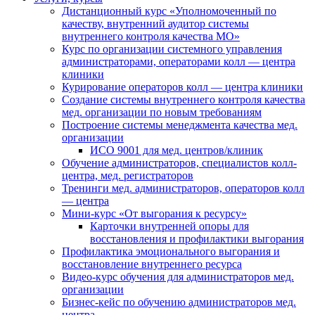
Дистанционный курс «Уполномоченный по
качеству, внутренний аудитор системы
внутреннего контроля качества МО»
Курс по организации системного управления
администраторами, операторами колл — центра
клиники
Курирование операторов колл — центра клиники
Создание системы внутреннего контроля качества
мед. организации по новым требованиям
Построение системы менеджмента качества мед.
организации
ИСО 9001 для мед. центров/клиник
Обучение администраторов, специалистов колл-
центра, мед. регистраторов
Тренинги мед. администраторов, операторов колл
— центра
Мини-курс «От выгорания к ресурсу»
Карточки внутренней опоры для
восстановления и профилактики выгорания
Профилактика эмоционального выгорания и
восстановление внутреннего ресурса
Видео-курс обучения для администраторов мед.
организации
Бизнес-кейс по обучению администраторов мед.
центра