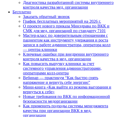
Диагностика разработанной системы внутреннего
контроля качества мед. организации
Бесплатно
Заказать обратный звонок
График бесплатных мероприятий на 2026 г.
О проекте нового приказа Минздрава по ВКК и
СМК для мед. организаций по стандарту 7101
Мастер-класс по доверительным отношениям с
пациентом как инструменту удержания и роста
записи в работе администратора, оператора колл
— центра клиники
Ключевые ошибки при внедрении внутреннего
контроля качества в мед. организации
Как повысить выручку клиники за счет
системного управления администраторами,
операторами колл-центра
Вебинар — практикум “Как быстро снять
напряжение и вернуть себе энергию”
Мини-книга «Как выйти из режима выгорания и
вернуться к себе»
Новые требования по ВКК по информационной
безопасности медорганизации
Как применить подходы системы менеджмента
качества при организации ВКК в мед.
организации