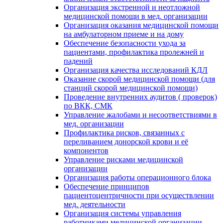
Организация экстренной и неотложной
медицинской помощи в мед. организации
Организация оказания медицинской помощи
на амбулаторном приеме и на дому
Обеспечение безопасности ухода за
пациентами, профилактика пролежней и
падений
Организация качества исследований КДЛ
Оказание скорой медицинской помощи (для
станций скорой медицинской помощи)
Проведение внутренних аудитов ( проверок)
по ВКК, СМК
Управление жалобами и несоответствиями в
мед. организации
Профилактика рисков, связанных с
переливанием донорской крови и её
компонентов
Управление рисками медицинской
организации
Организация работы операционного блока
Обеспечение принципов
пациентоцентричности при осуществлении
мед. деятельности
Организация системы управления
работниками медицинской организации