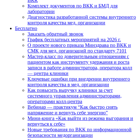
ВКК
Комплект документов по ВКК и БМД для
лаборатории
Диагностика разработанной системы внутреннего
контроля качества мед. организации
Бесплатно
Заказать обратный звонок
График бесплатных мероприятий на 2026 г.
О проекте нового приказа Минздрава по ВКК и
СМК для мед. организаций по стандарту 7101
Мастер-класс по доверительным отношениям с
пациентом как инструменту удержания и роста
записи в работе администратора, оператора колл
— центра клиники
Ключевые ошибки при внедрении внутреннего
контроля качества в мед. организации
Как повысить выручку клиники за счет
системного управления администраторами,
операторами колл-центра
Вебинар — практикум “Как быстро снять
напряжение и вернуть себе энергию”
Мини-книга «Как выйти из режима выгорания и
вернуться к себе»
Новые требования по ВКК по информационной
безопасности медорганизации