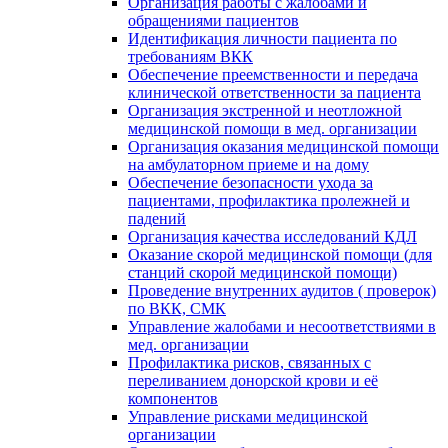
Организация работы с жалобами и
обращениями пациентов
Идентификация личности пациента по
требованиям ВКК
Обеспечение преемственности и передача
клинической ответственности за пациента
Организация экстренной и неотложной
медицинской помощи в мед. организации
Организация оказания медицинской помощи
на амбулаторном приеме и на дому
Обеспечение безопасности ухода за
пациентами, профилактика пролежней и
падений
Организация качества исследований КДЛ
Оказание скорой медицинской помощи (для
станций скорой медицинской помощи)
Проведение внутренних аудитов ( проверок)
по ВКК, СМК
Управление жалобами и несоответствиями в
мед. организации
Профилактика рисков, связанных с
переливанием донорской крови и её
компонентов
Управление рисками медицинской
организации