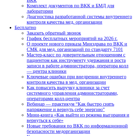
ВКК
Комплект документов по ВКК и БМД для
лаборатории
Диагностика разработанной системы внутреннего
контроля качества мед. организации
Бесплатно
Заказать обратный звонок
График бесплатных мероприятий на 2026 г.
О проекте нового приказа Минздрава по ВКК и
СМК для мед. организаций по стандарту 7101
Мастер-класс по доверительным отношениям с
пациентом как инструменту удержания и роста
записи в работе администратора, оператора колл
— центра клиники
Ключевые ошибки при внедрении внутреннего
контроля качества в мед. организации
Как повысить выручку клиники за счет
системного управления администраторами,
операторами колл-центра
Вебинар — практикум “Как быстро снять
напряжение и вернуть себе энергию”
Мини-книга «Как выйти из режима выгорания и
вернуться к себе»
Новые требования по ВКК по информационной
безопасности медорганизации