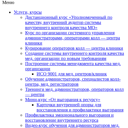
Меню
Услуги, курсы
Дистанционный курс «Уполномоченный по
качеству, внутренний аудитор системы
внутреннего контроля качества МО»
Курс по организации системного управления
администраторами, операторами колл — центра
клиники
Курирование операторов колл — центра клиники
Создание системы внутреннего контроля качества
мед. организации по новым требованиям
Построение системы менеджмента качества мед.
организации
ИСО 9001 для мед. центров/клиник
Обучение администраторов, специалистов колл-
центра, мед. регистраторов
Тренинги мед. администраторов, операторов колл
— центра
Мини-курс «От выгорания к ресурсу»
Карточки внутренней опоры для
восстановления и профилактики выгорания
Профилактика эмоционального выгорания и
восстановление внутреннего ресурса
Видео-курс обучения для администраторов мед.