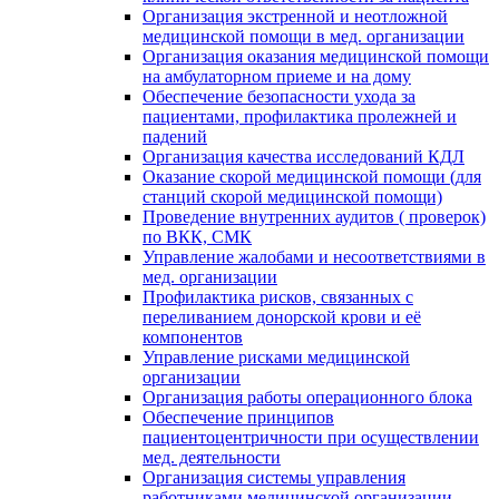
Организация экстренной и неотложной
медицинской помощи в мед. организации
Организация оказания медицинской помощи
на амбулаторном приеме и на дому
Обеспечение безопасности ухода за
пациентами, профилактика пролежней и
падений
Организация качества исследований КДЛ
Оказание скорой медицинской помощи (для
станций скорой медицинской помощи)
Проведение внутренних аудитов ( проверок)
по ВКК, СМК
Управление жалобами и несоответствиями в
мед. организации
Профилактика рисков, связанных с
переливанием донорской крови и её
компонентов
Управление рисками медицинской
организации
Организация работы операционного блока
Обеспечение принципов
пациентоцентричности при осуществлении
мед. деятельности
Организация системы управления
работниками медицинской организации