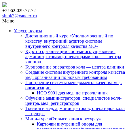
+7 962-029-77-72
shmk2@yandex.ru
Меню
Услуги, курсы
Дистанционный курс «Уполномоченный по
качеству, внутренний аудитор системы
внутреннего контроля качества МО»
Курс по организации системного управления
администраторами, операторами колл — центра
клиники
Курирование операторов колл — центра клиники
Создание системы внутреннего контроля качества
мед. организации по новым требованиям
Построение системы менеджмента качества мед.
организации
ИСО 9001 для мед. центров/клиник
Обучение администраторов, специалистов колл-
центра, мед. регистраторов
Тренинги мед. администраторов, операторов колл
— центра
Мини-курс «От выгорания к ресурсу»
Карточки внутренней опоры для