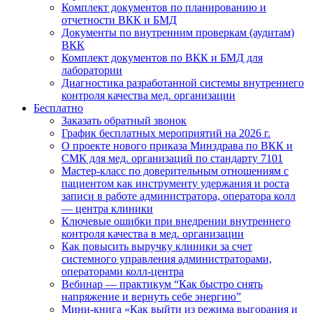
Комплект документов по планированию и
отчетности ВКК и БМД
Документы по внутренним проверкам (аудитам)
ВКК
Комплект документов по ВКК и БМД для
лаборатории
Диагностика разработанной системы внутреннего
контроля качества мед. организации
Бесплатно
Заказать обратный звонок
График бесплатных мероприятий на 2026 г.
О проекте нового приказа Минздрава по ВКК и
СМК для мед. организаций по стандарту 7101
Мастер-класс по доверительным отношениям с
пациентом как инструменту удержания и роста
записи в работе администратора, оператора колл
— центра клиники
Ключевые ошибки при внедрении внутреннего
контроля качества в мед. организации
Как повысить выручку клиники за счет
системного управления администраторами,
операторами колл-центра
Вебинар — практикум “Как быстро снять
напряжение и вернуть себе энергию”
Мини-книга «Как выйти из режима выгорания и