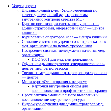
Услуги, курсы
Дистанционный курс «Уполномоченный по
качеству, внутренний аудитор системы
внутреннего контроля качества МО»
Курс по организации системного управления
администраторами, операторами колл — центра
клиники
Курирование операторов колл — центра клиники
Создание системы внутреннего контроля качества
мед. организации по новым требованиям
Построение системы менеджмента качества мед.
организации
ИСО 9001 для мед. центров/клиник
Обучение администраторов, специалистов колл-
центра, мед. регистраторов
Тренинги мед. администраторов, операторов колл
— центра
Мини-курс «От выгорания к ресурсу»
Карточки внутренней опоры для
восстановления и профилактики выгорания
Профилактика эмоционального выгорания и
восстановление внутреннего ресурса
Видео-курс обучения для администраторов мед.
организации