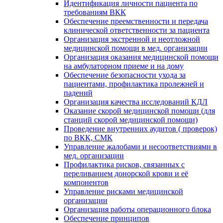
Идентификация личности пациента по
требованиям ВКК
Обеспечение преемственности и передача
клинической ответственности за пациента
Организация экстренной и неотложной
медицинской помощи в мед. организации
Организация оказания медицинской помощи
на амбулаторном приеме и на дому
Обеспечение безопасности ухода за
пациентами, профилактика пролежней и
падений
Организация качества исследований КДЛ
Оказание скорой медицинской помощи (для
станций скорой медицинской помощи)
Проведение внутренних аудитов ( проверок)
по ВКК, СМК
Управление жалобами и несоответствиями в
мед. организации
Профилактика рисков, связанных с
переливанием донорской крови и её
компонентов
Управление рисками медицинской
организации
Организация работы операционного блока
Обеспечение принципов