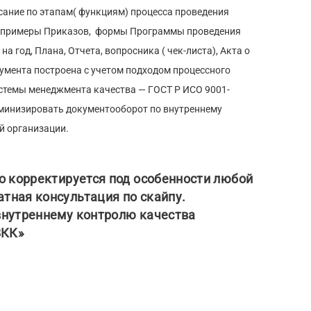
ание по этапам( функциям) процесса проведения
 , примеры Приказов, формы Программы проведения
а год, Плана, Отчета, вопросника ( чек-листа), Акта о
кумента построена с учетом подходом процессного
стемы менеджмента качества — ГОСТ Р ИСО 9001-
 минизировать документооборот по внутреннему
й организации.
ко корректируется под особенности любой
тная консультация по скайпу.
 внутреннему контролю качества
ВКК»