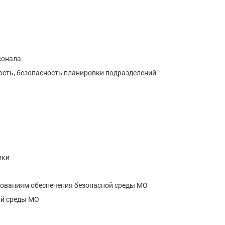
сонала.
сть, безопасность планировки подразделений
рки
бованиям обеспечения безопасной среды МО
ой среды МО