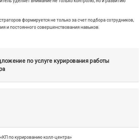
итель уделяет внимание не только контролю, но и развитию
страторов формируется не только за счет подбора сотрудников,
ния и постоянного совершенствования навыков.
дложение по услуге курирования работы
ра
 «КП по курированию колл-центра»