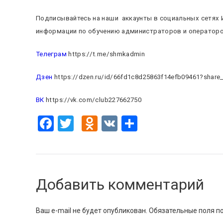
Подписывайтесь на наши аккаунты в социальных сетях И
информации по обучению администраторов и операторо
Телеграм
https://t.me/shmkadmin
Дзен
https://dzen.ru/id/66fd1c8d25863f14efb09461?share_
ВК
https://vk.com/club227662750
Facebook
Twitter
Odnoklassniki
VK
Отправить
Добавить комментарий
Ваш e-mail не будет опубликован.
Обязательные поля 