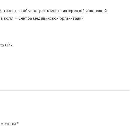
нтернет, чтобы получать много интересной и полезной
в колл — центра медицинской организации:
to=link
помечены
*