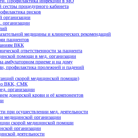
сти. Профилактика инфекций в МО
 сестры процедурного кабинета
рофилактика рисков
й организации
. организации
лий
казательной медицины и клинических рекомендаций
ями пациентов
ваниям ВКК
нической ответственности за пациента
инской помощи в мед. организации
а амбулаторном приеме и на дому
ми, профилактика пролежней и падений
танций скорой медицинской помощи)
 по ВКК, СМК
ед. организации
ием донорской крови и её компонентов
ии
и при осуществлении мед. деятельности
ми медицинской организации
анции скорой медицинской помощи
инской организации
цинской деятельности