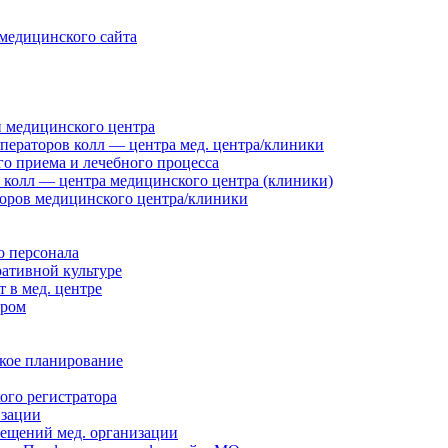
медицинского сайта
и медицинского центра
операторов колл — центра мед. центра/клиники
го приема и лечебного процесса
 колл — центра медицинского центра (клиники)
оров медицинского центра/клиники
о персонала
ративной культуре
 в мед. центре
тром
ское планирование
го регистратора
изации
мещений мед. организации