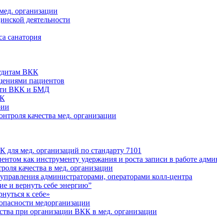
мед. организации
цинской деятельности
са санатория
аудитам ВКК
ащениями пациентов
сти ВКК и БМД
КК
рии
нтроля качества мед. организации
 для мед. организаций по стандарту 7101
ентом как инструменту удержания и роста записи в работе адми
оля качества в мед. организации
 управления администраторами, операторами колл-центра
е и вернуть себе энергию”
нуться к себе»
опасности медорганизации
ства при организации ВКК в мед. организации