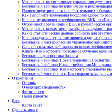
Мастер-класс по системному управлению админист
Бесплатный вебинар по клиническим рекомендаци
Пациентоцентричность как обязательное требован
Как выполнить требования Росздравнадзора по раб
Как и кому выполнять требования по ВКК по «Пра
Особенности организации ВКК в коммерческой ор
Мастер-класс новым методам обучения администрат
Какие статистические данные собирать для отчетн
Как проводить внутренние проверки (аудиты) по си
Бесплатный мастер-класс по управлению администр
Серия бесплатных вебинаров по новым требованиям
Книга «Как настроить постоянное обучение админи
Бесплатная диагностика бизнеса
Бесплатный вебинар. Новые тенденции в развитии 
Бесплатный вебинар Новые требования Минздрава к
Бесплатный вебинар. Как настроить стабильную вы
Бесплатный мастер-класс. Как сохранить выручку м
О компании
Отзывы
О ведущих специалистах
Фотогалерея
Наши клиенты
Блог
Карта сайта
Сделать заявку