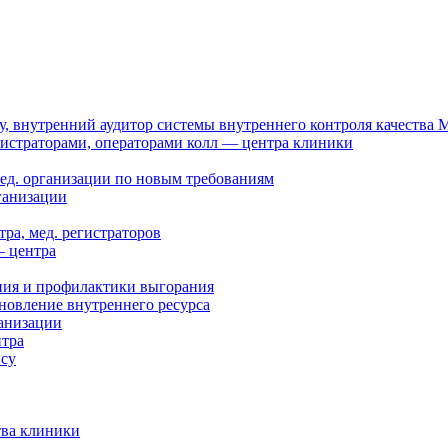
, внутренний аудитор системы внутреннего контроля качества
нистраторами, операторами колл — центра клиники
мед. организации по новым требованиям
ганизации
ра, мед. регистраторов
— центра
ния и профилактики выгорания
новление внутреннего ресурса
ганизации
нтра
ису
тва клиники