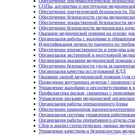
Обеспечение эпидемиологической безопасно
СОПы, алгоритмы и инструкции медицинской
Обеспечение хирургической безопасности. П
Обеспечение безопасности среды медицинско
Обеспечение лекарственной безопасности мед
Обеспечение безопасности медицинских изде
Оказание медицинской помощи на основе до
Организация работы с жалобами и обращени
Идентификация личности пациента по требо
Обеспечение преемственности и передача кли
Организация экстренной и неотложной медиц
Организация оказания медицинской помощи н
Обеспечение безопасности ухода за пациента
Организация качества исследований КДЛ
Оказание скорой медицинской помощи (для с
Проведение внутренних аудитов ( проверок)
Управление жалобами и несоответствиями в м
Профилактика рисков, связанных с переливан
Управление рисками медицинской организац
Организация работы операционного блока
Обеспечение принципов пациентоцентричност
Организация системы управления работника
Организация работы оперативного отдела ст
Сбор и анализ статистических данных медиц
Управление качеством и безопасностью меди