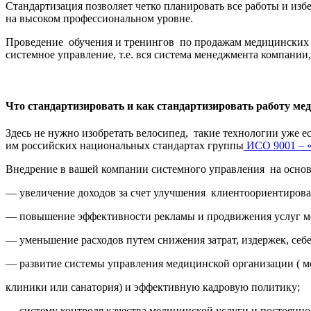
Стандартизация позволяет четко планировать все работы и изб
на высоком профессиональном уровне.
Проведение обучения и тренингов по продажам медицинских ус
системное управление, т.е. вся система менеджмента компании
Что стандартизировать и как стандартизировать работу ме
Здесь не нужно изобретать велосипед, такие технологии уже 
им российских национальных стандартах группы
ИСО 9001 – «
Внедрение в вашей компании системного управления на основ
— увеличение доходов за счет улучшения клиентоориентирован
— повышение эффективности рекламы и продвижения услуг ме
— уменьшение расходов путем снижения затрат, издержек, себ
— развитие системы управления медицинской организации ( м
клиники или санатория) и эффективную кадровую политику;
— систему контроля качества медицинской услуги и постоянно