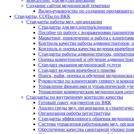
Консалтинг для мед.организаций
Создание сайтов медицинской тематики
Видео-руководство по созданию продающего 
Стандарты, СОПы по ВКК
Стандарты работы мед. организации
Стандарты для мед.центра/клиники
Пособие по работе с возражениями пациентов
Маркетинг, привлечение и работа с клиентам
Контроль качества работы администраторов, 
Контроль и оценка качества ведения врачебно
Стандарты работы администратора, оператора
Оценка компетенций и обучение администрат
Стандарт оказания медицинской услуги
Стандарт ведения врачебного приема
Поиск, найм, оценка и обучение медицинског
Руководство по клиентскому сервису и корпо
Управление финансами и управленческий учет
Управление коммерческим медицинским цен
Стандарты по внутреннему контролю качества
Готовый пакет документов по ВКК
Анализ среды мед. организации и стратегиче
Организация работы регистратуры
Стандарты эффективного общения медицинско
Система управления работниками мед. орган
Обеспечение качества санитарной уборки по