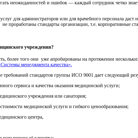
егать неожиданностей и ошибок — каждый сотрудник четко знает,
луг для администраторов или для врачебного персонала даст н
, не проработаны стандарты организации, т.е. корпоративные с
дицинского учреждения?
есть, более того они уже апробированы на протяжении несколь
Системы менеджмента качества».
е требований стандартов группы ИСО 9001 дает следующий резу
ного сервиса и качества оказания медицинской услуги;
дицинского учреждения или санатория;
естоимости медицинской услуги и гибкого ценообразования;
едицинского центра,
е повышение её качества;