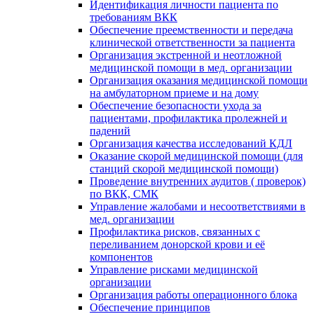
Идентификация личности пациента по
требованиям ВКК
Обеспечение преемственности и передача
клинической ответственности за пациента
Организация экстренной и неотложной
медицинской помощи в мед. организации
Организация оказания медицинской помощи
на амбулаторном приеме и на дому
Обеспечение безопасности ухода за
пациентами, профилактика пролежней и
падений
Организация качества исследований КДЛ
Оказание скорой медицинской помощи (для
станций скорой медицинской помощи)
Проведение внутренних аудитов ( проверок)
по ВКК, СМК
Управление жалобами и несоответствиями в
мед. организации
Профилактика рисков, связанных с
переливанием донорской крови и её
компонентов
Управление рисками медицинской
организации
Организация работы операционного блока
Обеспечение принципов