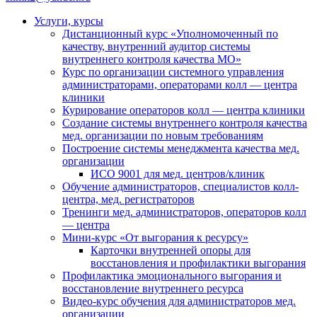
Услуги, курсы
Дистанционный курс «Уполномоченный по
качеству, внутренний аудитор системы
внутреннего контроля качества МО»
Курс по организации системного управления
администраторами, операторами колл — центра
клиники
Курирование операторов колл — центра клиники
Создание системы внутреннего контроля качества
мед. организации по новым требованиям
Построение системы менеджмента качества мед.
организации
ИСО 9001 для мед. центров/клиник
Обучение администраторов, специалистов колл-
центра, мед. регистраторов
Тренинги мед. администраторов, операторов колл
— центра
Мини-курс «От выгорания к ресурсу»
Карточки внутренней опоры для
восстановления и профилактики выгорания
Профилактика эмоционального выгорания и
восстановление внутреннего ресурса
Видео-курс обучения для администраторов мед.
организации