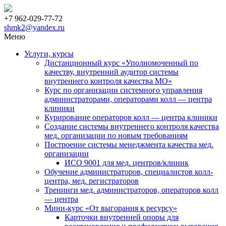
+7 962-029-77-72
shmk2@yandex.ru
Меню
Услуги, курсы
Дистанционный курс «Уполномоченный по
качеству, внутренний аудитор системы
внутреннего контроля качества МО»
Курс по организации системного управления
администраторами, операторами колл — центра
клиники
Курирование операторов колл — центра клиники
Создание системы внутреннего контроля качества
мед. организации по новым требованиям
Построение системы менеджмента качества мед.
организации
ИСО 9001 для мед. центров/клиник
Обучение администраторов, специалистов колл-
центра, мед. регистраторов
Тренинги мед. администраторов, операторов колл
— центра
Мини-курс «От выгорания к ресурсу»
Карточки внутренней опоры для