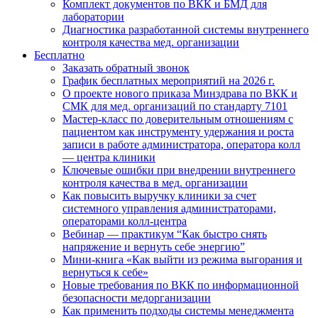
Комплект документов по ВКК и БМД для
лаборатории
Диагностика разработанной системы внутреннего
контроля качества мед. организации
Бесплатно
Заказать обратный звонок
График бесплатных мероприятий на 2026 г.
О проекте нового приказа Минздрава по ВКК и
СМК для мед. организаций по стандарту 7101
Мастер-класс по доверительным отношениям с
пациентом как инструменту удержания и роста
записи в работе администратора, оператора колл
— центра клиники
Ключевые ошибки при внедрении внутреннего
контроля качества в мед. организации
Как повысить выручку клиники за счет
системного управления администраторами,
операторами колл-центра
Вебинар — практикум “Как быстро снять
напряжение и вернуть себе энергию”
Мини-книга «Как выйти из режима выгорания и
вернуться к себе»
Новые требования по ВКК по информационной
безопасности медорганизации
Как применить подходы системы менеджмента