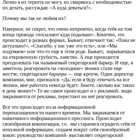
Лично я их терпеть не могу, но смиряюсь с необходимостью
их делать, рассуждая: «А куда деваться?».
Почему мы так не любим их?
Наверное, не секрет, что очень неприятно, когда тебя на том
конце провода «посылают куда подальше». Конечно, это
происходит в разных формах. Бывает, отвечают так: «Пока не
актуально!», «Спасибо, у нас уже это есть», или «Мы
подумаем» или что-то еще в этом роде. Бывает, нарываешься
на откровенную грубость, хамство. А еще приходится
преодолевать так называемый секретарский барьер. И еще, я
заметила, реагировать на «холодные» звонки стали еще
жестче, секретарские барьеры — еще крепче. Один директор
компании, мне, признался: «Да, если я буду отвечать на все
звонки, мне работать некогда будет. Знаете, сколько вас таких
в день звонит!» То же самое происходит и с рекламой, люди
закрываются от рекламы, перестают на неё реагировать.
Все это происходит из-за информационной
перенасыщенности нашего времени. Мы закрываемся от
навязчивого информационного прессинга. Происходит
своеобразная коконизация, т.е. мы стараемся оградить себя от
ненужной информации, создаем вокруг себя своеобразный
кокон: руководство компаний- выставляет секретарский