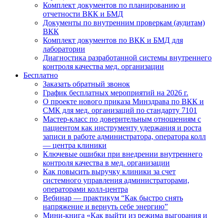
Комплект документов по планированию и
отчетности ВКК и БМД
Документы по внутренним проверкам (аудитам)
ВКК
Комплект документов по ВКК и БМД для
лаборатории
Диагностика разработанной системы внутреннего
контроля качества мед. организации
Бесплатно
Заказать обратный звонок
График бесплатных мероприятий на 2026 г.
О проекте нового приказа Минздрава по ВКК и
СМК для мед. организаций по стандарту 7101
Мастер-класс по доверительным отношениям с
пациентом как инструменту удержания и роста
записи в работе администратора, оператора колл
— центра клиники
Ключевые ошибки при внедрении внутреннего
контроля качества в мед. организации
Как повысить выручку клиники за счет
системного управления администраторами,
операторами колл-центра
Вебинар — практикум “Как быстро снять
напряжение и вернуть себе энергию”
Мини-книга «Как выйти из режима выгорания и