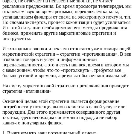
барьер, не отвечает на неизвестные звонки, не читает
рекламные предложения. Во время просмотра телепередач, мы
отключаем звук во время рекламы, переключаем каналы,
устанавливаем фильтры от спама на электронную почту и. т.п.
По словам экспертов, процесс коконизации будет усиливаться.
И в этой ситуации необходимо менять методы продвижения
бизнеса, применять другие маркетинговые стратегии и
инструменты.
И «холодные» звонки и реклама относятся уже к отмирающей
маркетинговой стратегии – стратегии «проталкивания». В век
изобилия товаров и услуг и информационной
перенасыщенности, а это и есть наш век, время в котором мы
с вами живем, чтобы что-то «протолкнуть», требуется все
больше усилий и времени, а результат бывает минимальный.
На смену маркетинговой стратегии проталкивания приходит
стратегия «втягивания».
Основной целью этой стратегии является формирование
потребности у потенциального клиента в вашей услуге или
продукции. Для этого применяется совершенного другая
тактика, здесь необходим системный подход, а не набор
каких-то популярных фишек.
1. Выясняем кто, наш потенциальный клиент.