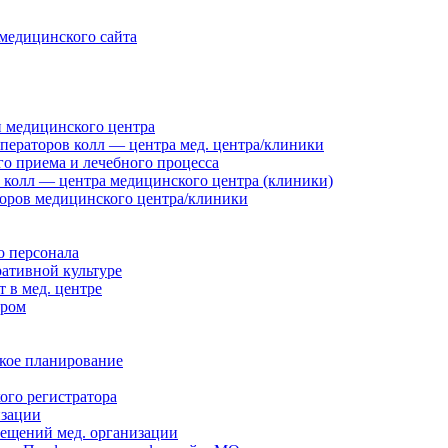
медицинского сайта
и медицинского центра
операторов колл — центра мед. центра/клиники
го приема и лечебного процесса
 колл — центра медицинского центра (клиники)
оров медицинского центра/клиники
о персонала
ративной культуре
 в мед. центре
тром
ское планирование
го регистратора
изации
мещений мед. организации