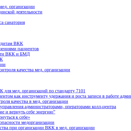
мед. организации
цинской деятельности
са санатория
аудитам ВКК
ащениями пациентов
сти ВКК и БМД
КК
рии
нтроля качества мед. организации
 для мед. организаций по стандарту 7101
ентом как инструменту удержания и роста записи в работе адми
оля качества в мед. организации
 управления администраторами, операторами колл-центра
е и вернуть себе энергию”
нуться к себе»
опасности медорганизации
ства при организации ВКК в мед. организации