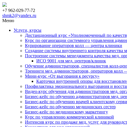
+7 962-029-77-72
shmk2@yandex.ru
Меню
Услуги, курсы
Дистанционный курс «Уполномоченный по качеству
Курс по организации системного управления адми
Курирование операторов колл — центра клиники
Создание системы внутреннего контроля качества 
Построение системы менеджмента качества мед. ор
ИСО 9001 для мед. центров/клиник
Обучение администраторов, специалистов колл-цент
Тренинги мед. администраторов, операторов колл 
Мини-курс «От выгорания к ресурсу»
Карточки внутренней опоры для восстановле
Профилактика эмоционального выгорания и восста
Видео-курс обучения для администраторов мед. ор
Бизнес-кейс по обучению администраторов мед. це
Бизнес-кейс по обучению врачей клиентскому серв
Бизнес-кейс по обучению медицинских сестер
Бизнес-кейс по медицинскому маркетингу
Курс по управлению коммерческой клиникой
Интенсив курс по продаже мед. услуг для руководс