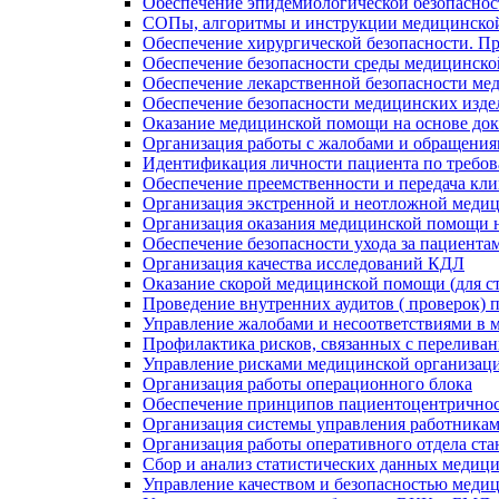
Обеспечение эпидемиологической безопасно
СОПы, алгоритмы и инструкции медицинской
Обеспечение хирургической безопасности. П
Обеспечение безопасности среды медицинско
Обеспечение лекарственной безопасности мед
Обеспечение безопасности медицинских изде
Оказание медицинской помощи на основе до
Организация работы с жалобами и обращени
Идентификация личности пациента по требо
Обеспечение преемственности и передача кли
Организация экстренной и неотложной медиц
Организация оказания медицинской помощи н
Обеспечение безопасности ухода за пациента
Организация качества исследований КДЛ
Оказание скорой медицинской помощи (для с
Проведение внутренних аудитов ( проверок)
Управление жалобами и несоответствиями в м
Профилактика рисков, связанных с переливан
Управление рисками медицинской организац
Организация работы операционного блока
Обеспечение принципов пациентоцентричност
Организация системы управления работника
Организация работы оперативного отдела ст
Сбор и анализ статистических данных медиц
Управление качеством и безопасностью меди