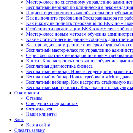
Мастер-класс по системному управлению админист
Бесплатный вебинар по клиническим рекомендаци
Пациентоцентричность как обязательное требован
Как выполнить требования Росздравнадзора по раб
Как и кому выполнять требования по ВКК по «Пра
Особенности организации ВКК в коммерческой ор
Мастер-класс новым методам обучения администрат
Какие статистические данные собирать для отчетн
Как проводить внутренние проверки (аудиты) по си
Бесплатный мастер-класс по управлению администр
Серия бесплатных вебинаров по новым требованиям
Книга «Как настроить постоянное обучение админи
Бесплатная диагностика бизнеса
Бесплатный вебинар. Новые тенденции в развитии 
Бесплатный вебинар Новые требования Минздрава к
Бесплатный вебинар. Как настроить стабильную вы
Бесплатный мастер-класс. Как сохранить выручку м
О компании
Отзывы
О ведущих специалистах
Фотогалерея
Наши клиенты
Блог
Карта сайта
Сделать заявку