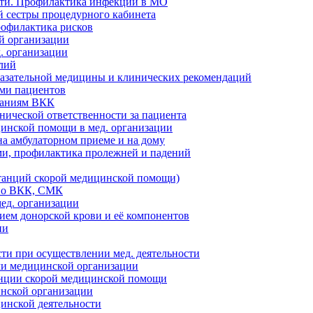
сти. Профилактика инфекций в МО
 сестры процедурного кабинета
рофилактика рисков
й организации
. организации
лий
казательной медицины и клинических рекомендаций
ями пациентов
ваниям ВКК
нической ответственности за пациента
инской помощи в мед. организации
а амбулаторном приеме и на дому
ми, профилактика пролежней и падений
танций скорой медицинской помощи)
 по ВКК, СМК
ед. организации
ием донорской крови и её компонентов
ии
и при осуществлении мед. деятельности
ми медицинской организации
анции скорой медицинской помощи
инской организации
цинской деятельности