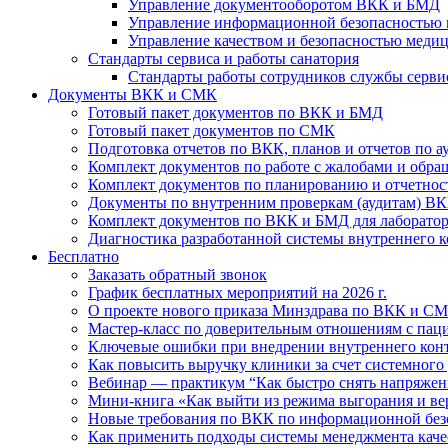
Управление документооборотом ВКК и БМД
Управление информационной безопасностью 
Управление качеством и безопасностью меди
Стандарты сервиса и работы санатория
Стандарты работы сотрудников службы серви
Документы ВКК и СМК
Готовый пакет документов по ВКК и БМД
Готовый пакет документов по СМК
Подготовка отчетов по ВКК, планов и отчетов по 
Комплект документов по работе с жалобами и обр
Комплект документов по планированию и отчетно
Документы по внутренним проверкам (аудитам) В
Комплект документов по ВКК и БМД для лаборато
Диагностика разработанной системы внутреннего ко
Бесплатно
Заказать обратный звонок
График бесплатных мероприятий на 2026 г.
О проекте нового приказа Минздрава по ВКК и СМК
Мастер-класс по доверительным отношениям с паци
Ключевые ошибки при внедрении внутреннего контр
Как повысить выручку клиники за счет системного
Вебинар — практикум “Как быстро снять напряжени
Мини-книга «Как выйти из режима выгорания и вер
Новые требования по ВКК по информационной без
Как применить подходы системы менеджмента каче