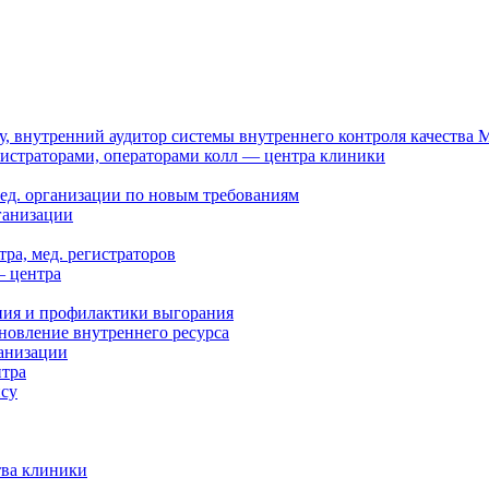
, внутренний аудитор системы внутреннего контроля качества
нистраторами, операторами колл — центра клиники
мед. организации по новым требованиям
ганизации
ра, мед. регистраторов
— центра
ния и профилактики выгорания
новление внутреннего ресурса
ганизации
нтра
ису
тва клиники