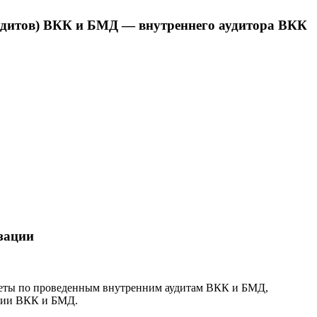
аудитов) ВКК и БМД — внутреннего аудитора ВКК
зации
четы по проведенным внутренним аудитам ВКК и БМД,
ании ВКК и БМД.