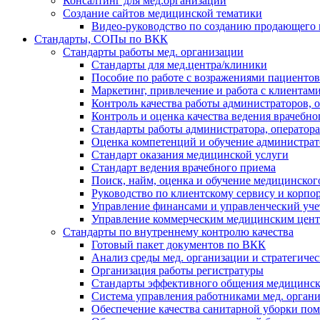
Консалтинг для мед.организаций
Создание сайтов медицинской тематики
Видео-руководство по созданию продающего 
Стандарты, СОПы по ВКК
Стандарты работы мед. организации
Стандарты для мед.центра/клиники
Пособие по работе с возражениями пациентов
Маркетинг, привлечение и работа с клиентам
Контроль качества работы администраторов, 
Контроль и оценка качества ведения врачебно
Стандарты работы администратора, оператора
Оценка компетенций и обучение администрат
Стандарт оказания медицинской услуги
Стандарт ведения врачебного приема
Поиск, найм, оценка и обучение медицинског
Руководство по клиентскому сервису и корпо
Управление финансами и управленческий учет
Управление коммерческим медицинским цен
Стандарты по внутреннему контролю качества
Готовый пакет документов по ВКК
Анализ среды мед. организации и стратегиче
Организация работы регистратуры
Стандарты эффективного общения медицинско
Система управления работниками мед. орган
Обеспечение качества санитарной уборки по