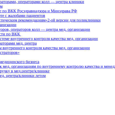
раторами, операторами колл — центра клиники
ям
ие по ВКК Росздравнадзора и Минздрава РФ
оте с жалобами пациентов
ктическим рекомендациям»2-ой версии для поликлиники
ганизации
оров, операторов колл — центра мед. организации
ости по ВКК
стеме внутреннего контроля качества мед. организации
аторами мед. центра
 внутреннего контроля качества мед. организации
страторов»
медицинского бизнеса
 мед. организациям по внутреннему контролю качества и менед
ручку в мед.центре/клинике
ед. центра/клиники летом