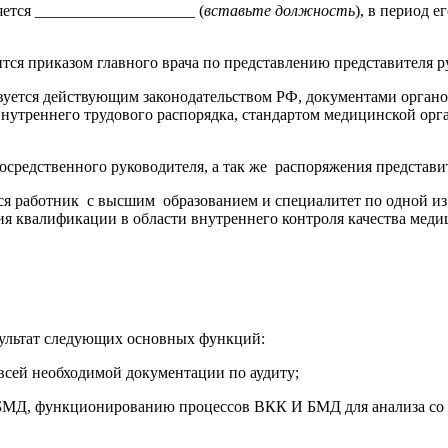
тся ____________________ (
вставьте должность
), в период 
тся приказом главного врача по представлению представителя ру
вуется действующим законодательством РФ, документами орган
нутреннего трудового распорядка, стандартом медицинской ор
едственного руководителя, а так же распоряжения представите
я работник с высшим образованием и специалитет по одной из
я квалификации в области внутреннего контроля качества медиц
зультат следующих основных функций:
сей необходимой документации по аудиту;
БМД, функционированию процессов ВКК И БМД для анализа со 