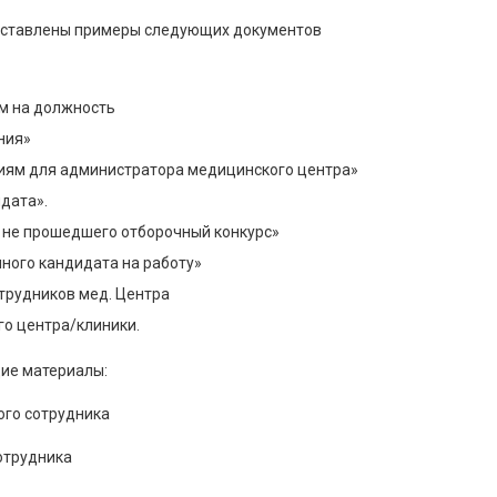
едставлены примеры следующих документов
м на должность
ния»
иям для администратора медицинского центра»
дата».
, не прошедшего отборочный конкурс»
ного кандидата на работу»
трудников мед. Центра
о центра/клиники.
ие материалы:
ого сотрудника
отрудника